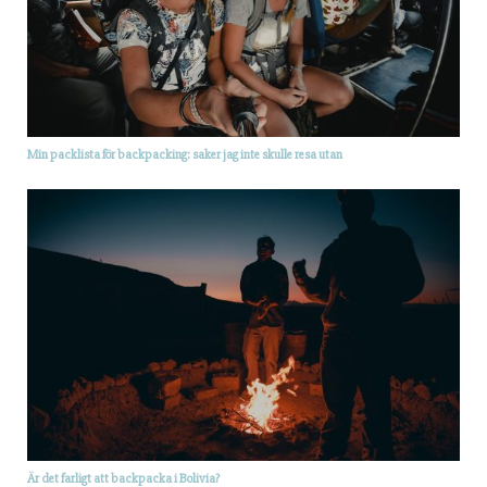
Min packlista för backpacking: saker jag inte skulle resa utan
Är det farligt att backpacka i Bolivia?