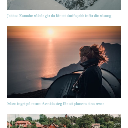
Jobba i Kanada: så här gör du för att skaffa jobb inför din säsong
Missa inget på resan: 6 enkla steg för att planera dina resor