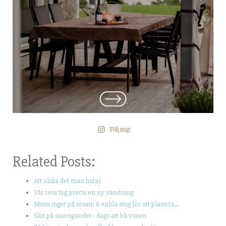
Följ mig!
Related Posts:
Att älska det man hatar
Vår resa tog precis en ny vändning
Missa inget på resan: 6 enkla steg för att planera…
Slut på säsongandet - dags att bli vuxen