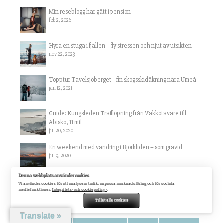
Min reseblogg har gått i pension
feb 2, 2026
Hyra en stuga i fjällen – fly stressen och njut av utsikten
nov 22, 2023
Topptur Tavelsjöberget – fin skogsskidåkning nära Umeå
jan 12, 2021
Guide: Kungsleden Traillöpning från Vakkotavare till
Abisko, 11 mil
jul 20, 2020
En weekend med vandring i Björkliden – som gravid
jul 9, 2020
Denna webbplats använder cookies
Vi använder cookies för att analysera trafik, anpassa marknadsföring och för sociala
mediefunktioner.
Integritets- och cookiepolicy ›
.
KATEGORIER
Tillåt alla cookies
Translate »