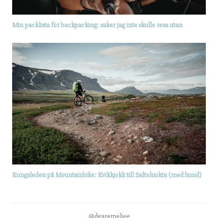
Min packlista för backpacking: saker jag inte skulle resa utan
Kungsleden på Mountainbike: Kvikkjokk till Saltoluokta (med hund)
@dearemeliee