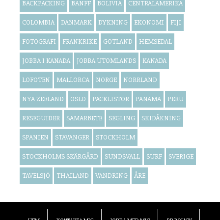
BACKPACKING
BANFF
BOLIVIA
CENTRALAMERIKA
COLOMBIA
DANMARK
DYKNING
EKONOMI
FIJI
FOTOGRAFI
FRANKRIKE
GOTLAND
HEMSEDAL
JOBBA I KANADA
JOBBA UTOMLANDS
KANADA
LOFOTEN
MALLORCA
NORGE
NORRLAND
NYA ZEELAND
OSLO
PACKLISTOR
PANAMA
PERU
RESEGUIDER
SAMARBETE
SEGLING
SKIDÅKNING
SPANIEN
STAVANGER
STOCKHOLM
STOCKHOLMS SKÄRGÅRD
SUNDSVALL
SURF
SVERIGE
TAVELSJÖ
THAILAND
VANDRING
ÅRE