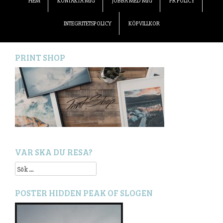
HEM
KONTAKTA MIG
JOBBA MED MIG
PR POLICY
INTEGRITETSPOLICY
KÖPVILLKOR
PRINT SHOP
VAR SKA DU RESA?
Sök
efter:
POSTER HIDDEN PEAK OF SLOGEN