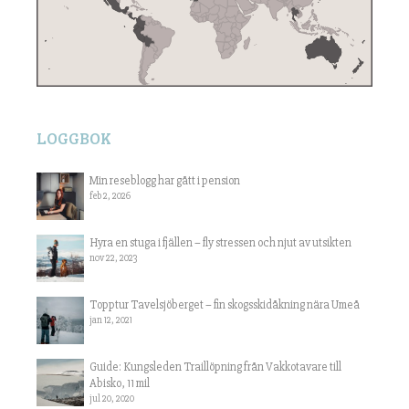
LOGGBOK
Min reseblogg har gått i pension
feb 2, 2026
Hyra en stuga i fjällen – fly stressen och njut av utsikten
nov 22, 2023
Topptur Tavelsjöberget – fin skogsskidåkning nära Umeå
jan 12, 2021
Guide: Kungsleden Traillöpning från Vakkotavare till
Abisko, 11 mil
jul 20, 2020