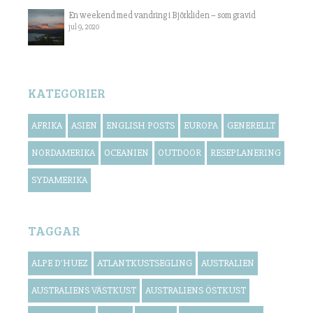
En weekend med vandring i Björkliden – som gravid
jul 9, 2020
KATEGORIER
AFRIKA
ASIEN
ENGLISH POSTS
EUROPA
GENERELLT
NORDAMERIKA
OCEANIEN
OUTDOOR
RESEPLANERING
SYDAMERIKA
TAGGAR
ALPE D'HUEZ
ATLANTKUSTSEGLING
AUSTRALIEN
AUSTRALIENS VÄSTKUST
AUSTRALIENS ÖSTKUST