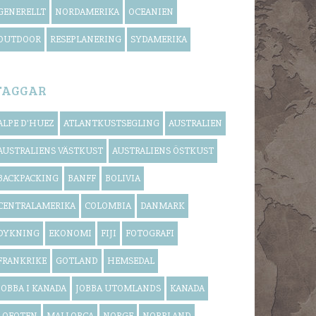
GENERELLT
NORDAMERIKA
OCEANIEN
OUTDOOR
RESEPLANERING
SYDAMERIKA
TAGGAR
ALPE D'HUEZ
ATLANTKUSTSEGLING
AUSTRALIEN
AUSTRALIENS VÄSTKUST
AUSTRALIENS ÖSTKUST
BACKPACKING
BANFF
BOLIVIA
CENTRALAMERIKA
COLOMBIA
DANMARK
DYKNING
EKONOMI
FIJI
FOTOGRAFI
FRANKRIKE
GOTLAND
HEMSEDAL
JOBBA I KANADA
JOBBA UTOMLANDS
KANADA
LOFOTEN
MALLORCA
NORGE
NORRLAND