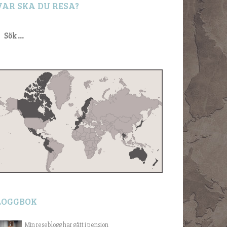
VAR SKA DU RESA?
ök
fter:
LOGGBOK
Min reseblogg har gått i pension