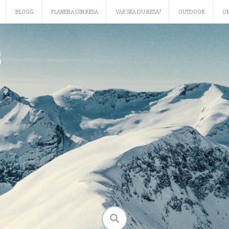
BLOGG
PLANERA DIN RESA
VAR SKA DU RESA?
OUTDOOR
O
S