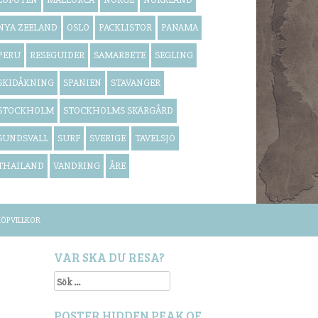
NYA ZEELAND
OSLO
PACKLISTOR
PANAMA
PERU
RESEGUIDER
SAMARBETE
SEGLING
SKIDÅKNING
SPANIEN
STAVANGER
STOCKHOLM
STOCKHOLMS SKÄRGÅRD
SUNDSVALL
SURF
SVERIGE
TAVELSJÖ
THAILAND
VANDRING
ÅRE
ÖPVILLKOR
VAR SKA DU RESA?
Sök
efter:
POSTER HIDDEN PEAK OF