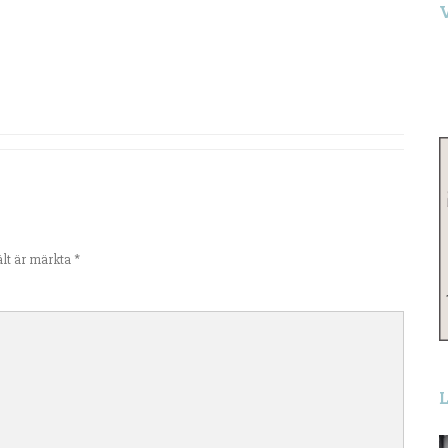
S
e
ält är märkta
*