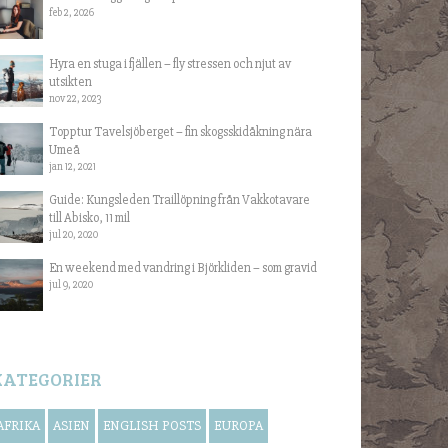
feb 2, 2026
Hyra en stuga i fjällen – fly stressen och njut av
utsikten
nov 22, 2023
Topptur Tavelsjöberget – fin skogsskidåkning nära
Umeå
jan 12, 2021
Guide: Kungsleden Traillöpning från Vakkotavare
till Abisko, 11 mil
jul 20, 2020
En weekend med vandring i Björkliden – som gravid
jul 9, 2020
KATEGORIER
AFRIKA
ASIEN
ENGLISH POSTS
EUROPA