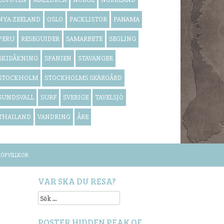
NYA ZEELAND
OSLO
PACKLISTOR
PANAMA
PERU
RESEGUIDER
SAMARBETE
SEGLING
SKIDÅKNING
SPANIEN
STAVANGER
STOCKHOLM
STOCKHOLMS SKÄRGÅRD
SUNDSVALL
SURF
SVERIGE
TAVELSJÖ
THAILAND
VANDRING
ÅRE
ÖPVILLKOR
VAR SKA DU RESA?
Sök
efter:
POSTER HIDDEN PEAK OF