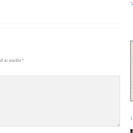
S
e
ält är märkta
*