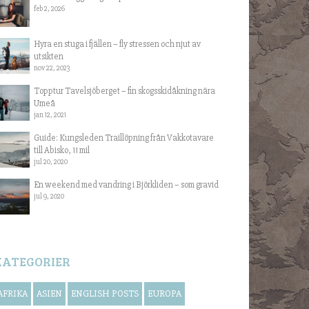
feb 2, 2026
Hyra en stuga i fjällen – fly stressen och njut av
utsikten
nov 22, 2023
Topptur Tavelsjöberget – fin skogsskidåkning nära
Umeå
jan 12, 2021
Guide: Kungsleden Traillöpning från Vakkotavare
till Abisko, 11 mil
jul 20, 2020
En weekend med vandring i Björkliden – som gravid
jul 9, 2020
KATEGORIER
AFRIKA
ASIEN
ENGLISH POSTS
EUROPA