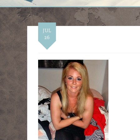
JUL
26