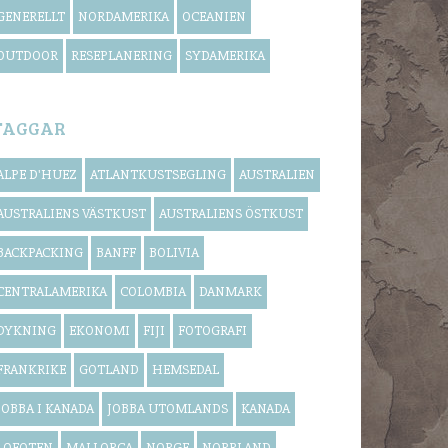
GENERELLT
NORDAMERIKA
OCEANIEN
OUTDOOR
RESEPLANERING
SYDAMERIKA
TAGGAR
ALPE D'HUEZ
ATLANTKUSTSEGLING
AUSTRALIEN
AUSTRALIENS VÄSTKUST
AUSTRALIENS ÖSTKUST
BACKPACKING
BANFF
BOLIVIA
CENTRALAMERIKA
COLOMBIA
DANMARK
DYKNING
EKONOMI
FIJI
FOTOGRAFI
FRANKRIKE
GOTLAND
HEMSEDAL
JOBBA I KANADA
JOBBA UTOMLANDS
KANADA
LOFOTEN
MALLORCA
NORGE
NORRLAND