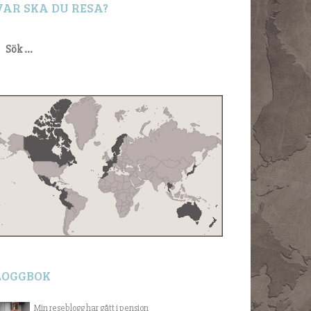
VAR SKA DU RESA?
ök
fter:
LOGGBOK
Min reseblogg har gått i pension