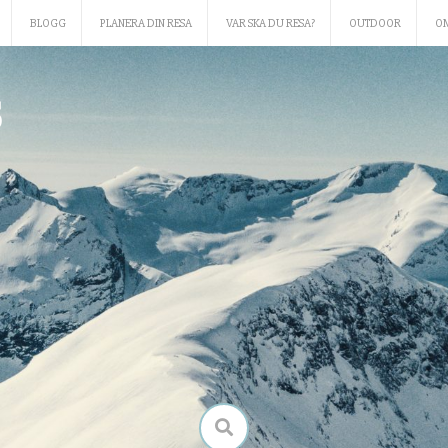
BLOGG
PLANERA DIN RESA
VAR SKA DU RESA?
OUTDOOR
O
S